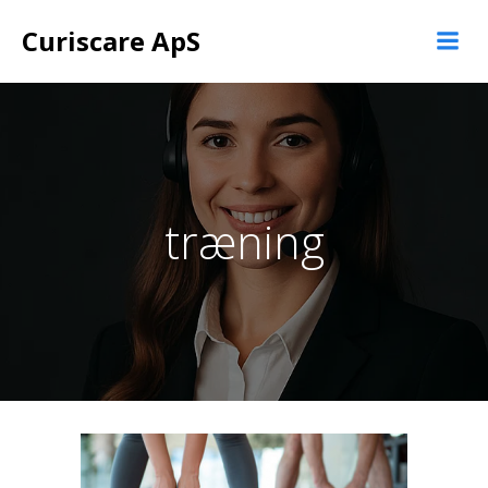
Videre
Curiscare ApS
til
indhold
træning